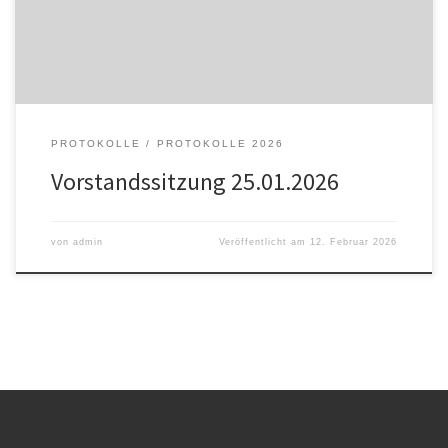
Vereinsveranstaltungen Es wird noch einmal aus gegebenem
Anlass darauf hingewiesen, dass […]
PROTOKOLLE
PROTOKOLLE 2026
Vorstandssitzung 25.01.2026
von
admin
Veröffentlicht am
12. Februar 2026