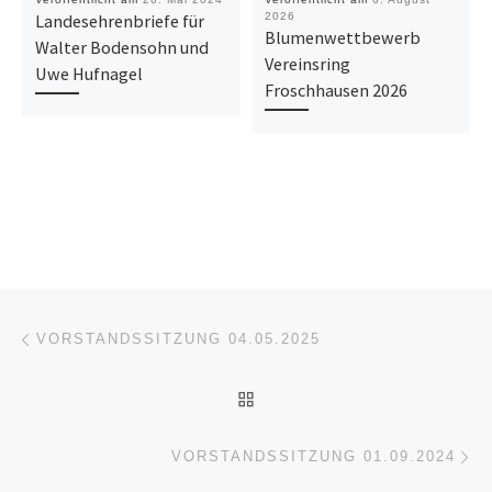
Landesehrenbriefe für
2026
Blumenwettbewerb
Walter Bodensohn und
Vereinsring
Uwe Hufnagel
Froschhausen 2026
Beitragsnavigation
Vorheriger Beitrag
VORSTANDSSITZUNG 04.05.2025
ZURÜCK ZUR BEITRAGSL
Nä
VORSTANDSSITZUNG 01.09.2024