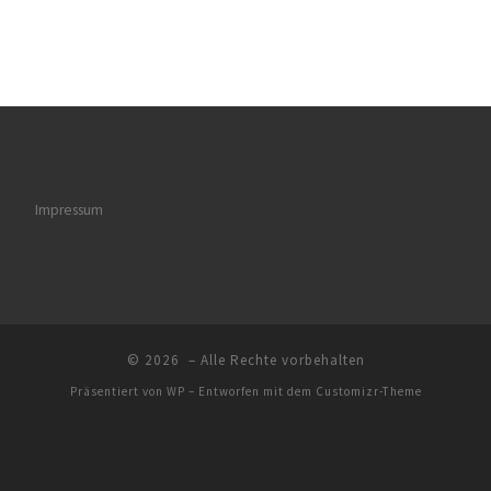
Impressum
© 2026
– Alle Rechte vorbehalten
Präsentiert von
WP
– Entworfen mit dem
Customizr-Theme